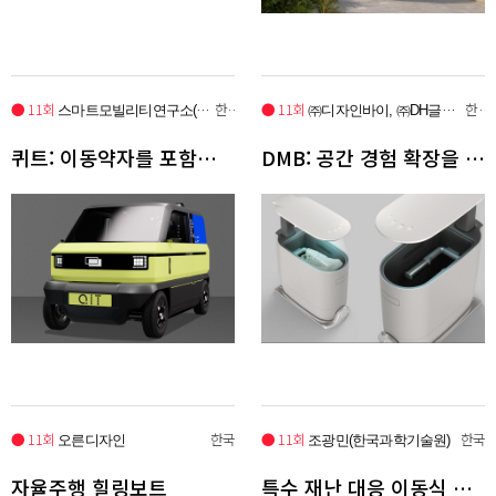
● 11회
한국
● 11회
한국
스마트모빌리티연구소(홍익대학교)
㈜디자인바이, ㈜DH글로벌, DH오토
퀴트: 이동약자를 포함한 모두를 위한 목적기반 모빌리티
DMB: 공간 경험 확장을 위한 e-모빌리티 모듈형 가전
● 11회
한국
● 11회
한국
오른디자인
조광민(한국과학기술원)
자율주행 힐링보트
특수 재난 대응 이동식 병원