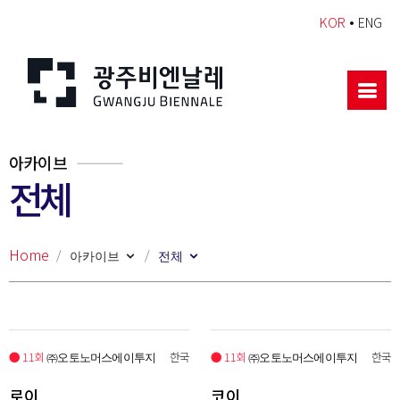
•
KOR
ENG
아카이브
전체
Home
아카이브
전체
● 11회
한국
● 11회
한국
㈜오토노머스에이투지
㈜오토노머스에이투지
로이
코이