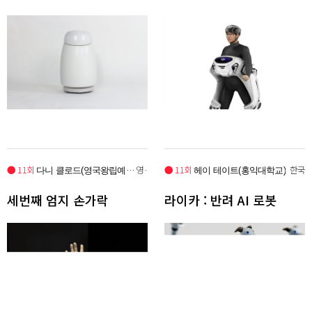
● 11회
영국
● 11회
한국
다니 클로드(영국왕립예술학교, 케임브
헤이 테이트(홍익대학교)
세번째 엄지 손가락
라이카 : 반려 AI 로봇