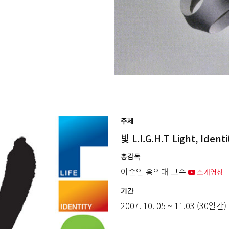
주제
빛 L.I.G.H.T Light, Iden
총감독
이순인 홍익대 교수
소개영상
기간
2007. 10. 05 ~ 11.03 (30일간)