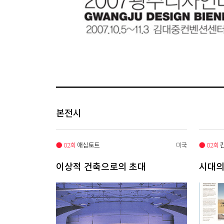
본전시
● 02회
애심토트
미국
● 02회
이상적 건축으로의 초대
시대의