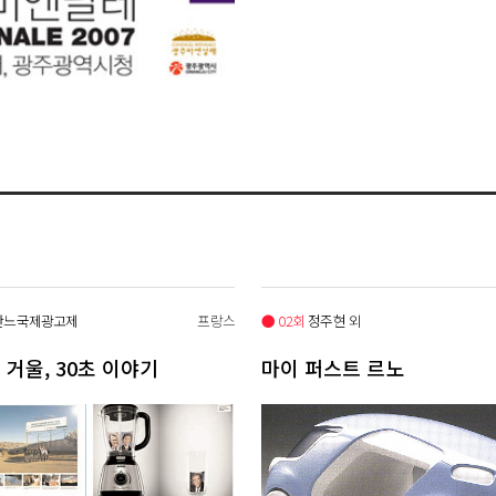
칸느국제광고제
프랑스
● 02회
정주현 외
 거울, 30초 이야기
마이 퍼스트 르노