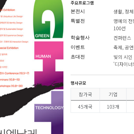
주요프로그램
생활, 정체
본전시
명예의 전
특별전
100선
컨퍼런스
학술행사
축제, 공연
이벤트
빛의 시인
초대전
'디자이너
행사규모
참가국
기업
45개국
103개