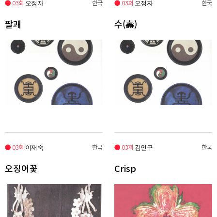
● 03회
한국
● 03회
한국
오정자
오정자
팔괘
수(壽)
● 03회
한국
● 03회
한국
이재숙
김인구
오징어꽃
Crisp