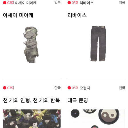
● 03회
일본
● 03회
미국
이세이 미야케
리바이스
이세이 미야케
리바이스
● 03회
한국
● 03회
한국
오정자
천 개의 인형, 천 개의 한복
태극 문양