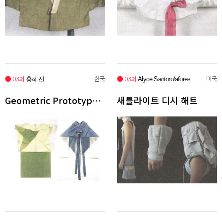
● 03회
한국
● 03회
미국
홍혜진
Alyce Santoro/afores
Geometric Prototype #4, #42
새틀라이트 디시 해트