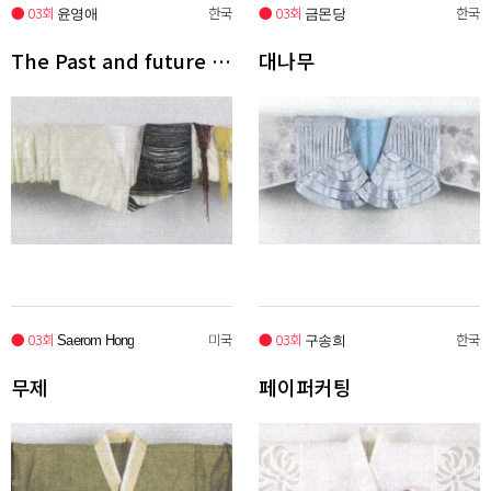
● 03회
한국
● 03회
한국
윤영애
금몬당
The Past and future 'Design 2'
대나무
● 03회
미국
● 03회
한국
Saerom Hong
구송희
무제
페이퍼커팅