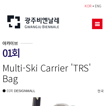
•
KOR
ENG
아카이브
01회
Multi-Ski Carrier 'TRS'
Bag
● 01회
한국
DESIGNMALL