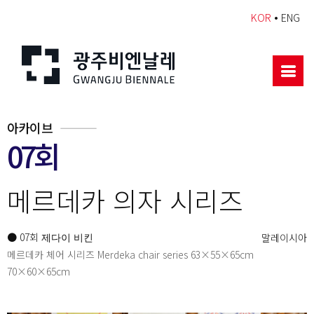
•
KOR
ENG
아카이브
07회
메르데카 의자 시리즈
● 07회
말레이시아
제다이 비킨
메르데카 체어 시리즈 Merdeka chair series 63×55×65cm
70×60×65cm