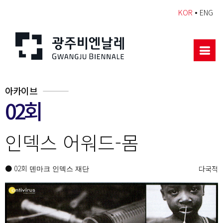
•
KOR
ENG
아카이브
02회
인덱스 어워드-몸
● 02회
다국적
덴마크 인덱스 재단