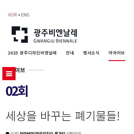
•
KOR
ENG
2025 광주디자인비엔날레
안내
행사소식
아카이브
아카이브
02회
세상을 바꾸는 폐기물들!
● 02회
모마보마/마우리치오 롱가티
이탈리아