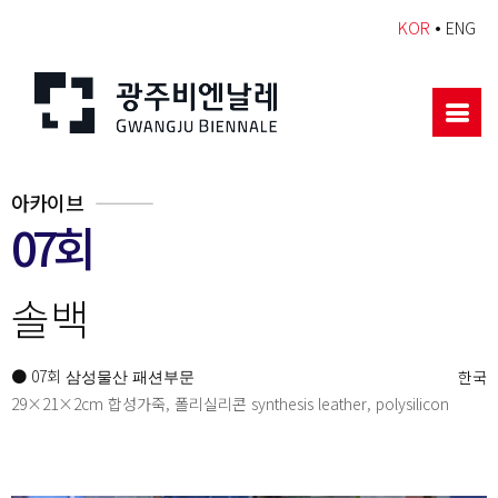
•
KOR
ENG
아카이브
07회
솔백
● 07회
한국
삼성물산 패션부문
29×21×2cm 합성가죽, 폴리실리콘 synthesis leather, polysilicon