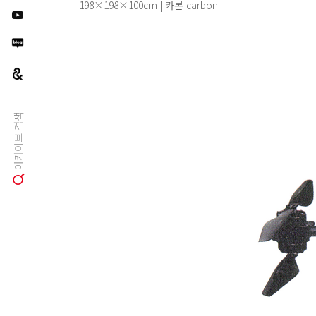
198×198×100cm | 카본 carbon
아카이브 검색