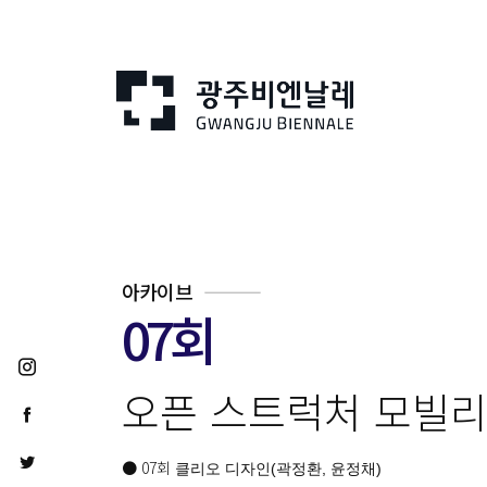
아카이브
07회
오픈 스트럭처 모빌리
● 07회
클리오 디자인(곽정환, 윤정채)