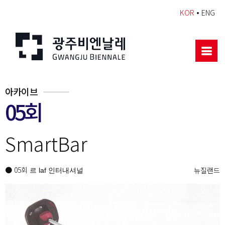
•
KOR
ENG
아카이브
05회
SmartBar
● 05회
뉴질랜드
르 laf 인터내셔널