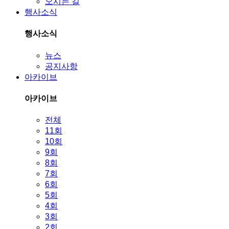
오시는 길
행사소식
행사소식
뉴스
공지사항
아카이브
아카이브
전체
11회
10회
9회
8회
7회
6회
5회
4회
3회
2회