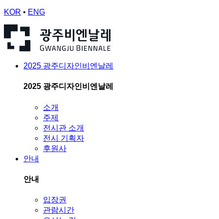
KOR
•
ENG
2025 광주디자인비엔날레
2025 광주디자인비엔날레
소개
주제
전시관 소개
전시 기획자
후원사
안내
안내
입장권
관람시간