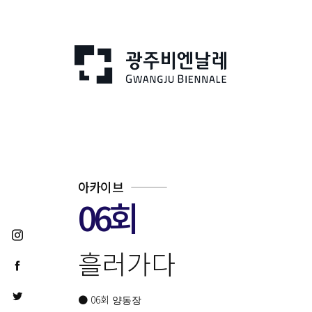
아카이브
06회
흘러가다
● 06회
양동장